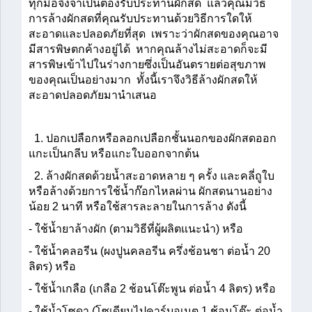
ทุกมื้อจึงจำเป็นต้องรับประทานผักสด  แล้วคุณมีวิธี
การล้างผักสดที่คุณรับประทานด้วยวิธีการใดให้
สะอาดและปลอดภัยที่สุด  เพราะว่าผักสดของคุณอาจ
มีสารพิษตกค้างอยู่ได้  หากคุณล้างไม่สะอาดก็จะมี
สารพิษเข้าไปในร่างกายซึ่งเป็นอันตรายต่อสุขภาพ
ของคุณเป็นอย่างมาก  ทั้งนี้เราจึงวิธีล้างผักสดให้
สะอาดปลอดภัยมานำเสนอ
  1. ปอกเปลือกหรือลอกเปลือกชั้นนอกของผักสดออก 
แกะเป็นกลีบ หรือแกะใบออกจากต้น
  2. ล้างผักสดด้วยน้ำสะอาดหลาย ๆ ครั้ง และคลี่ถูใบ 
หรือล้างด้วยการใช้น้ำก๊อกไหลผ่าน ผักสดนานอย่าง
น้อย 2 นาที หรือใช้สารละลายในการล้าง ดังนี้
- ใช้น้ำยาล้างผัก (ตามวิธีที่ผู้ผลิตแนะนำ) หรือ
- ใช้น้ำคลอรีน (ผงปูนคลอรีน ครึ่งช้อนชา ต่อน้ำ 20 
ลิตร) หรือ
- ใช้น้ำเกลือ (เกลือ 2 ช้อนโต๊ะพูน ต่อน้ำ 4 ลิตร) หรือ
- ใช้น้ำโซดา (โซเดียมไปคาร์บอเนต 1 ช้อนโต๊ะ ต่อน้ำ 